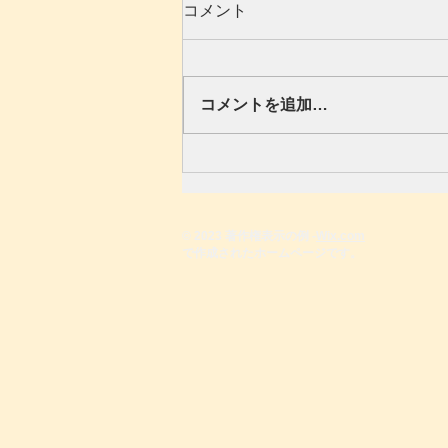
2022年新たに
コメント
こんにちは。 野口ゆうりピアノ
教室、野口侑莉です。 2022年初
の投稿です。 あっという間に2月
コメントを追加…
になってしまいました。皆様いか
がお過ごしでしょうか？ 先日の2
月3日の節分の日のは、学校閉鎖
のためオンラインでのレッスンで
した。...
© 2023 著作権表示の例 -
Wix.com
で作成されたホームページです。